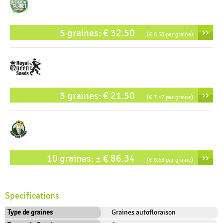
››
5 graines: € 32.50
(€ 6.50 par graine)
››
3 graines: € 21.50
(€ 7.17 par graine)
››
10 graines: ± € 86.34
(€ 8.63 par graine)
Specifications
Type de graines
Graines autofloraison