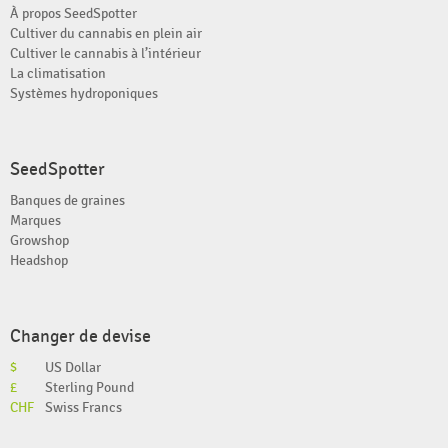
À propos SeedSpotter
Cultiver du cannabis en plein air
Cultiver le cannabis à l’intérieur
La climatisation
Systèmes hydroponiques
SeedSpotter
Banques de graines
Marques
Growshop
Headshop
Changer de devise
$
US Dollar
£
Sterling Pound
CHF
Swiss Francs