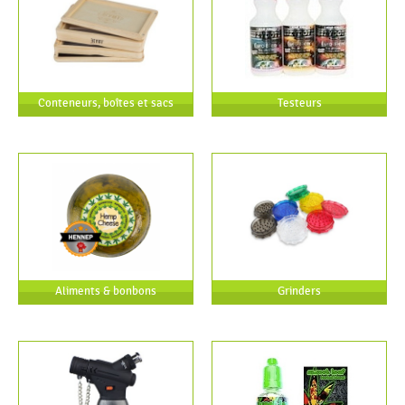
Conteneurs, boîtes et sacs
Testeurs
Aliments & bonbons
Grinders