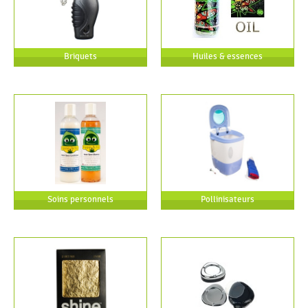
Briquets
Huiles & essences
Soins personnels
Pollinisateurs