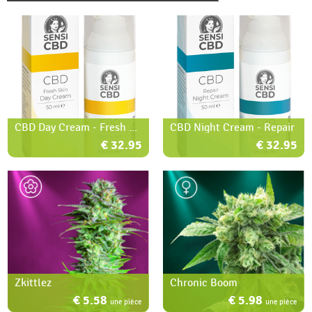
CBD Day Cream - Fresh Skin
CBD Night Cream - Repair
€ 32.95
€ 32.95
Zkittlez
Chronic Boom
€ 5.58
€ 5.98
une pièce
une pièce