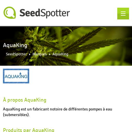
AquaKing
SeedSpotter
Marques
AquaKing
À propos AquaKing
AquaKing est un fabricant notoire de différentes pompes à eau
(submersibles).
Produits par AquaKing