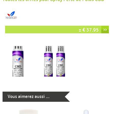
››
± € 37.95
Vous aimerez aussi ...