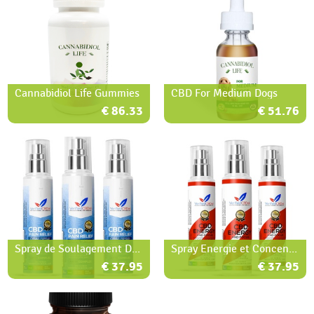
Cannabidiol Life Gummies
CBD For Medium Dogs
€ 86.33
€ 51.76
Spray de Soulagement Douleur CBD
Spray Energie et Concentration CBD
€ 37.95
€ 37.95