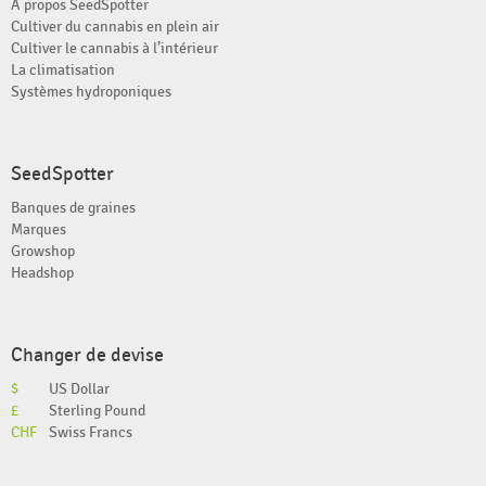
À propos SeedSpotter
Cultiver du cannabis en plein air
Cultiver le cannabis à l’intérieur
La climatisation
Systèmes hydroponiques
SeedSpotter
Banques de graines
Marques
Growshop
Headshop
Changer de devise
$
US Dollar
£
Sterling Pound
CHF
Swiss Francs