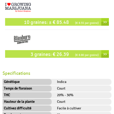
››
10 graines: ± € 85.48
(€ 8.55 par graine)
››
3 graines: € 26.39
(€ 8.80 par graine)
Specifications
Génétique
Indica
Temps de floraison
Court
THC
20% - 30%
Hauteur de la plante
Court
Cultivez difficulté
Facile à cultiver