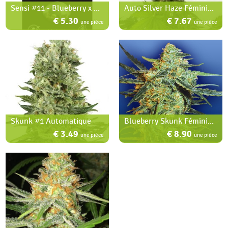
Sensi #11 - Blueberry x Afghani x Silver Haze
Auto Silver Haze Féminisée
€ 5.30
€ 7.67
une pièce
une pièce
Skunk #1 Automatique
Blueberry Skunk Féminisée
€ 3.49
€ 8.90
une pièce
une pièce