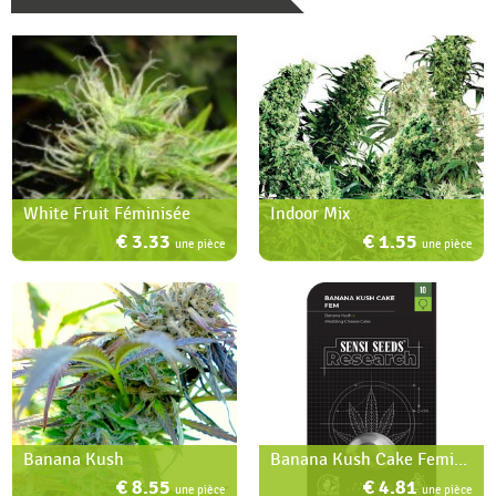
White Fruit Féminisée
Indoor Mix
€ 3.33
€ 1.55
une pièce
une pièce
Banana Kush
Banana Kush Cake Feminized
€ 8.55
€ 4.81
une pièce
une pièce