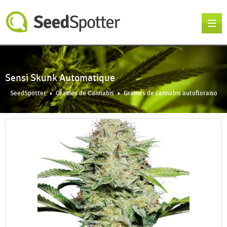
Sensi Skunk Automatique
SeedSpotter
Graines de Cannabis
Graines de cannabis autofloraison