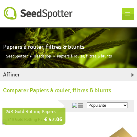
Papiers à rouler, filtres & blunts
SeedSpotter
Headshop
Papiers à rouler, filtres & blunts
Affiner
Comparer Papiers à rouler, filtres & blunts
24K Gold Rolling Papers
€ 47.06