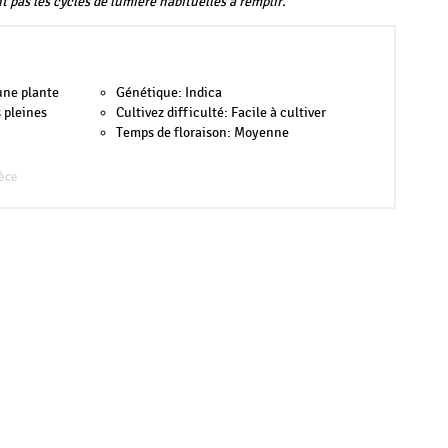
t pas les cycles de lumière habituelles à remplir.
une plante
Génétique: Indica
 pleines
Cultivez difficulté: Facile à cultiver
Temps de floraison: Moyenne
èce