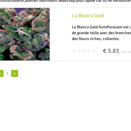
toflorissante plantes fleurissent beaucoup plus rapide car ils ne nécessiten
La Blanca Gold
La Blanca Gold Autofloraison est 
de grande taille avec des branches
des fleurs riches, collantes.
€ 5.83
une pi
«
1
»