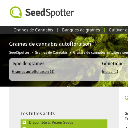
Graines de Cannabis
Banques de graines
Cultiver 
Graines de cannabis autofloraison
SeedSpotter
Graines de Cannabis
Graines de cannabis autofloraison
Type de graines
Génétique
Graines autofloraison (1)
Indica (1)
G
Les filtres actifs
G
Ca
Disponible à: Vision Seeds
✖