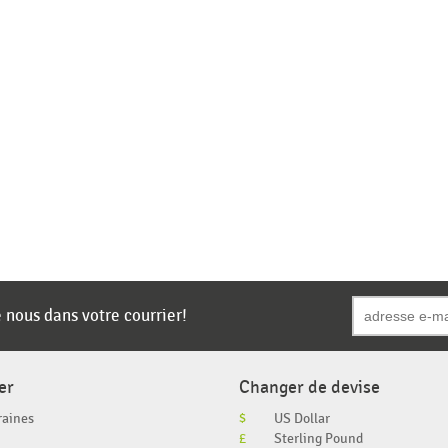
 nous dans votre courrier!
er
Changer de devise
raines
$
US Dollar
£
Sterling Pound