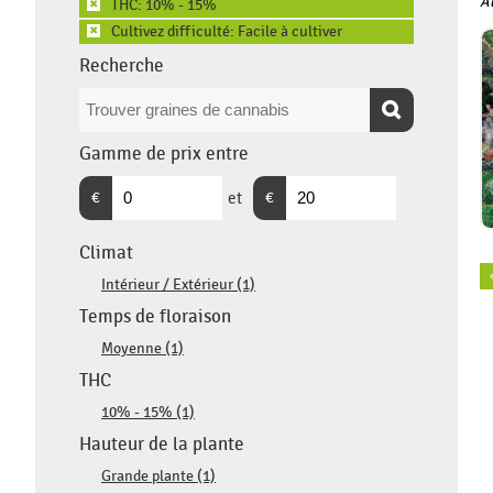
Au
THC: 10% - 15%
✖
Cultivez difficulté: Facile à cultiver
✖
Recherche
Gamme de prix entre
€
et
€
Climat
Intérieur / Extérieur (1)
Temps de floraison
Moyenne (1)
THC
10% - 15% (1)
Hauteur de la plante
Grande plante (1)