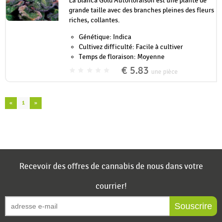
La Blanca Gold Autofloraison est une plante de
grande taille avec des branches pleines des fleurs
riches, collantes.
Génétique: Indica
Cultivez difficulté: Facile à cultiver
Temps de floraison: Moyenne
€ 5.83
une pièce
«
1
»
Recevoir des offres de cannabis de nous dans votre
courrier!
Souscrire