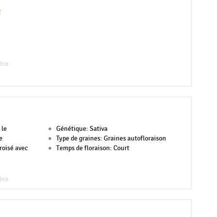
c
èce
 le
Génétique: Sativa
e
Type de graines: Graines autofloraison
roisé avec
Temps de floraison: Court
èce