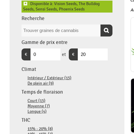
Ca
Disponible à: Vision Seeds, The Bulldog
✖
Seeds, Sensi Seeds, Phoenix Seeds
Au
Recherche
Gamme de prix entre
€
et
€
Climat
Intérieur / Extérieur (15)
De plein air (9)
Temps de floraison
Court (15)
Moyenne (7)
Longue (4)
THC
15% - 20% (8)