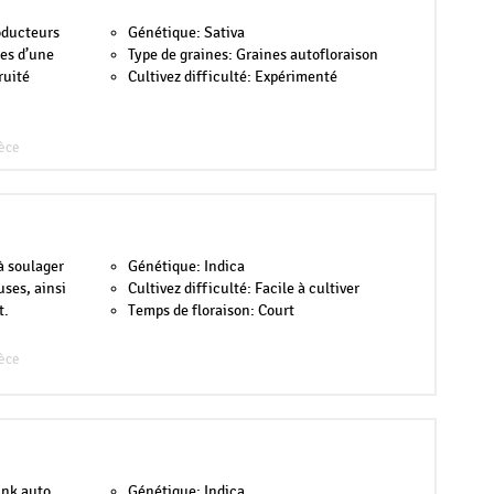
oducteurs
Génétique: Sativa
tes d’une
Type de graines: Graines autofloraison
ruité
Cultivez difficulté: Expérimenté
èce
à soulager
Génétique: Indica
uses, ainsi
Cultivez difficulté: Facile à cultiver
t.
Temps de floraison: Court
èce
unk auto
Génétique: Indica