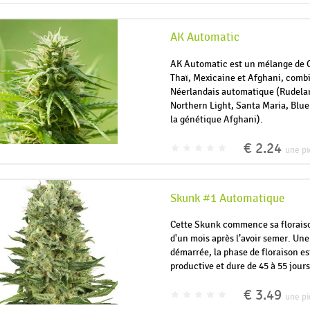
AK Automatic
AK Automatic est un mélange de 
Thaï, Mexicaine et Afghani, comb
Néerlandais automatique (Rudelar
Northern Light, Santa Maria, Blue
la génétique Afghani).
€ 2.24
une pi
Skunk #1 Automatique
Cette Skunk commence sa florais
d'un mois après l’avoir semer. Une
démarrée, la phase de floraison es
productive et dure de 45 à 55 jours
€ 3.49
une pi