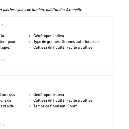
t pas les cycles de lumière habituelles à remplir.
ue
 la
Génétique: Indica
ident pour
Type de graines: Graines autofloraison
tique.
Cultivez difficulté: Facile à cultiver
èce
l'une des
Génétique: Sativa
sons de
Cultivez difficulté: Facile à cultiver
is rapide
Temps de floraison: Court
èce