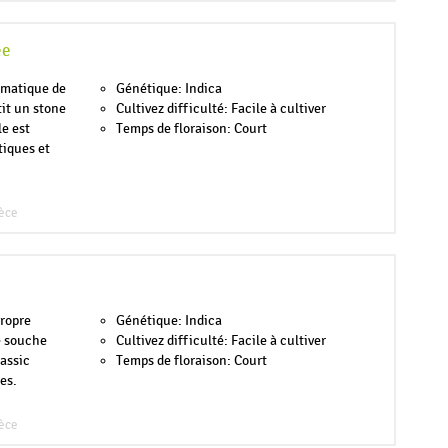
ée
omatique de
Génétique: Indica
it un stone
Cultivez difficulté: Facile à cultiver
le est
Temps de floraison: Court
tiques et
èce
propre
Génétique: Indica
e souche
Cultivez difficulté: Facile à cultiver
lassic
Temps de floraison: Court
es.
èce