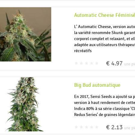
Automatic Cheese Féminis
L' Automatic Cheese, version aut
la variété renommée Skunk garant
corporel complet et relaxant, et el
adaptée aux utilisateurs thérapeu
récréatifs
€ 4.97
une pi
Big Bud automatique
En 2017, Sensi Seeds a ajouté sa 
version à haut rendement de cett
Indica 80% à sa série classique 'C
Redux Series' de graines légendair
€ 2.13
une pi