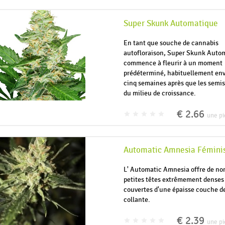
Super Skunk Automatique
En tant que souche de cannabis
autofloraison, Super Skunk Auto
commence à fleurir à un moment
prédéterminé, habituellement envi
cinq semaines après que les semi
du milieu de croissance.
€ 2.66
une pi
Automatic Amnesia Fémini
L' Automatic Amnesia offre de n
petites têtes extrêmement denses 
couvertes d'une épaisse couche de
collante.
€ 2.39
une pi