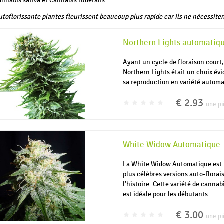
nnabis sativa et Cannabis ruderalis .
toflorissante plantes fleurissent beaucoup plus rapide car ils ne nécessiten
Northern Lights automatiq
Ayant un cycle de floraison court,
Northern Lights était un choix év
sa reproduction en variété automa
€ 2.93
une pi
White Widow Automatique
La White Widow Automatique est 
plus célèbres versions auto-florai
l'histoire. Cette variété de cannab
est idéale pour les débutants.
€ 3.00
une pi