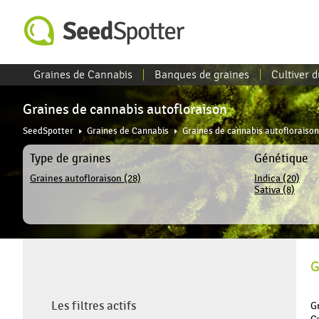
Graines de Cannabis
Banques de graines
Cultiver 
Graines de cannabis autofloraison
SeedSpotter
Graines de Cannabis
Graines de cannabis autofloraison
Type de graines
Génétique
Graines autofloraison (28)
Indica (20)
Sativa (8)
G
Les filtres actifs
G