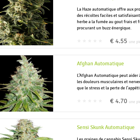
La Haze automatique offre aux pr
des récoltes faciles et satisfaisan
herbe a la fumée au gout frais et f
procurant un buzz énergique.
€ 4.55
une pi
Afghan Automatique
L’Afghan Automatique peut aider 
les douleurs musculaires et nerve
que le stress et la perte de l'appéti
€ 4.70
une pi
Sensi Skunk Automatique
Les graines de cannabis Sensi Sk