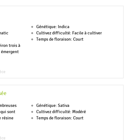
Génétique: Indica
matic
Cultivez difficulté: Facile à cultiver
Temps de floraison: Court
ron trois à
s émergent
èce
sée
ombreuses
Génétique: Sativa
qui sont
Cultivez difficulté: Modéré
 résine
Temps de floraison: Court
èce