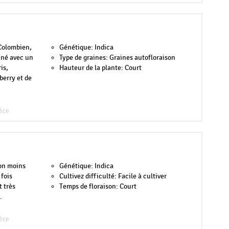
Colombien,
Génétique: Indica
iné avec un
Type de graines: Graines autofloraison
is,
Hauteur de la plante: Court
berry et de
èce
on moins
Génétique: Indica
 fois
Cultivez difficulté: Facile à cultiver
t très
Temps de floraison: Court
.
èce