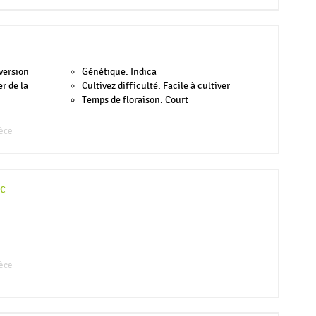
version
Génétique: Indica
er de la
Cultivez difficulté: Facile à cultiver
Temps de floraison: Court
èce
c
èce